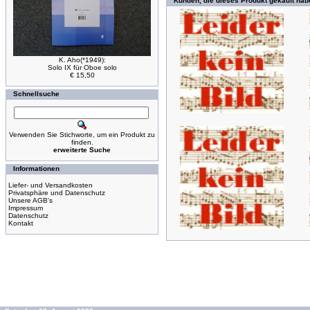
Kunden, die dieses Produkt gekauft hab
K. Aho(*1949):
Solo IX für Oboe solo
€ 15,50
Schnellsuche
Verwenden Sie Stichworte, um ein Produkt zu
finden.
erweiterte Suche
Informationen
Liefer- und Versandkosten
Privatsphäre und Datenschutz
Unsere AGB's
Impressum
Datenschutz
Kontakt