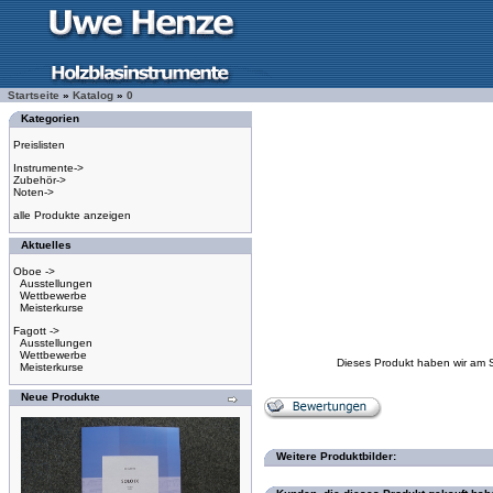
Startseite
»
Katalog
»
0
Kategorien
Preislisten
Instrumente->
Zubehör->
Noten->
alle Produkte anzeigen
Aktuelles
Oboe ->
Ausstellungen
Wettbewerbe
Meisterkurse
Fagott ->
Ausstellungen
Wettbewerbe
Dieses Produkt haben wir am 
Meisterkurse
Neue Produkte
Weitere Produktbilder: