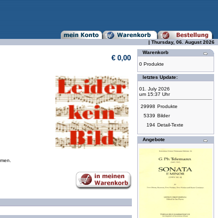
| Thursday, 06. August 2026
Warenkorb
€ 0,00
0 Produkte
letztes Update:
01. July 2026
um 15:37 Uhr
29998
Produkte
5339
Bilder
194
Detail-Texte
Angebote
mmen.