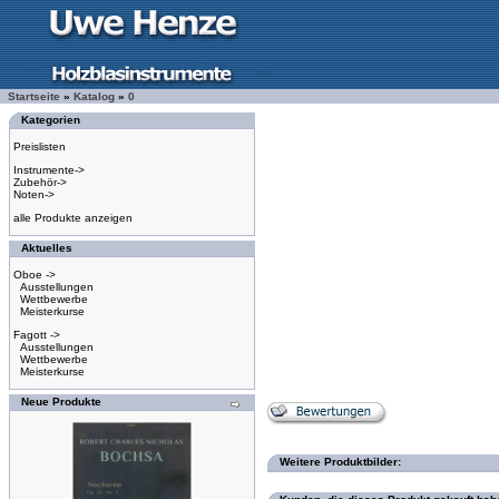
Startseite
»
Katalog
»
0
Kategorien
Preislisten
Instrumente->
Zubehör->
Noten->
alle Produkte anzeigen
Aktuelles
Oboe ->
Ausstellungen
Wettbewerbe
Meisterkurse
Fagott ->
Ausstellungen
Wettbewerbe
Meisterkurse
Neue Produkte
Weitere Produktbilder: