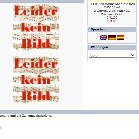
G.Ph. Telemann: Sonate e-moll
TWV 50:e4
2 Ob(Vn), 2 Va, Fag.+BC
/Stimmen+Part.
€ 41,50
€ 9,00
Sprachen
Währungen
294041565 Zugriffe seit Wednesday, 16. October 2002
 Versand und die Zahlungsabwicklung.
e