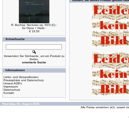
Kunden, die dieses Produkt gekauft hab
R. Bochsa: Noctures op. 50/3 (C) -
für Oboe + Harfe -
€ 19,50
Schnellsuche
Verwenden Sie Stichworte, um ein Produkt zu
finden.
erweiterte Suche
Informationen
Liefer- und Versandkosten
Privatsphäre und Datenschutz
Unsere AGB's
Impressum
Datenschutz
Kontakt
Thursday, 06. August 2026
Alle Preise verstehen sich, soweit n