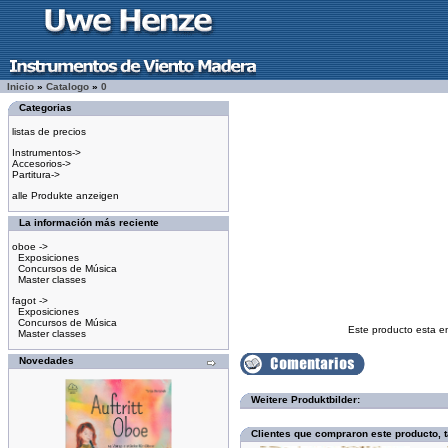
Inicio
»
Catalogo
»
0
Categorias
listas de precios
Instrumentos->
Accesorios->
Partitura->
alle Produkte anzeigen
La información más reciente
oboe ->
Exposiciones
Concursos de Música
Master classes
fagot ->
Exposiciones
Concursos de Música
Este producto esta e
Master classes
Novedades
Weitere Produktbilder:
Clientes que compraron este producto,