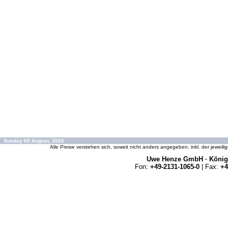
Sunday 09 August, 2026
Alle Preise verstehen sich, soweit nicht anders angegeben, inkl. der jeweil
Uwe Henze GmbH · Königs
Fon:
+49-2131-1065-0
| Fax:
+4