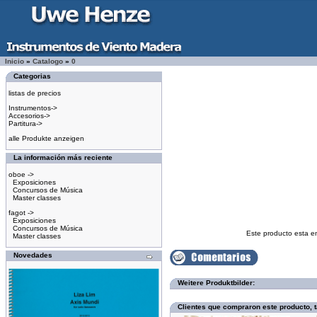
Inicio
»
Catalogo
»
0
Categorias
listas de precios
Instrumentos->
Accesorios->
Partitura->
alle Produkte anzeigen
La información más reciente
oboe ->
Exposiciones
Concursos de Música
Master classes
fagot ->
Exposiciones
Concursos de Música
Este producto esta e
Master classes
Novedades
Weitere Produktbilder:
Clientes que compraron este producto,