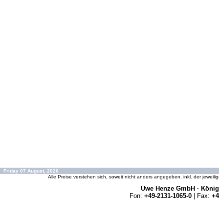
Friday 07 August, 2026
Alle Preise verstehen sich, soweit nicht anders angegeben, inkl. der jeweil
Uwe Henze GmbH · Königs
Fon:
+49-2131-1065-0
| Fax:
+4