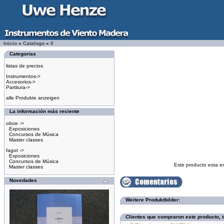
Inicio
»
Catalogo
»
0
Categorias
listas de precios
Instrumentos->
Accesorios->
Partitura->
alle Produkte anzeigen
La información más reciente
oboe ->
Exposiciones
Concursos de Música
Master classes
fagot ->
Exposiciones
Concursos de Música
Este producto esta e
Master classes
Novedades
Weitere Produktbilder:
Clientes que compraron este producto,