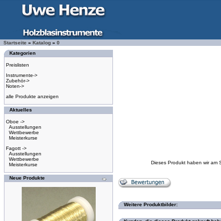
Startseite
»
Katalog
»
0
Kategorien
Preislisten
Instrumente->
Zubehör->
Noten->
alle Produkte anzeigen
Aktuelles
Oboe ->
Ausstellungen
Wettbewerbe
Meisterkurse
Fagott ->
Ausstellungen
Wettbewerbe
Dieses Produkt haben wir am 
Meisterkurse
Neue Produkte
Weitere Produktbilder: