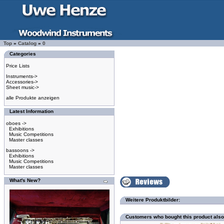
Top
»
Catalog
»
0
Categories
Price Lists
Instruments->
Accessories->
Sheet music->
alle Produkte anzeigen
Latest Information
oboes ->
Exhibitions
Music Competitions
Master classes
bassoons ->
Exhibitions
Music Competitions
Master classes
What's New?
Weitere Produktbilder:
Customers who bought this product als