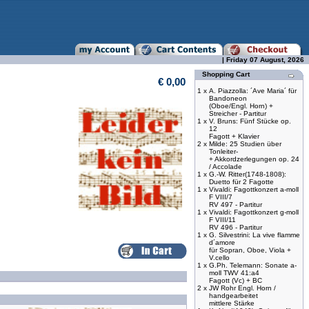
| Friday 07 August, 2026
Shopping Cart
€ 0,00
1 x
A. Piazzolla: ´Ave Maria´ für
Bandoneon
(Oboe/Engl. Horn) +
Streicher - Partitur
1 x
V. Bruns: Fünf Stücke op.
12
Fagott + Klavier
2 x
Milde: 25 Studien über
Tonleiter-
+ Akkordzerlegungen op. 24
/ Accolade
1 x
G.-W. Ritter(1748-1808):
Duetto für 2 Fagotte
1 x
Vivaldi: Fagottkonzert a-moll
F VIII/7
RV 497 - Partitur
1 x
Vivaldi: Fagottkonzert g-moll
F VIII/11
RV 496 - Partitur
1 x
G. Silvestrini: La vive flamme
d´amore
für Sopran, Oboe, Viola +
V.cello
1 x
G.Ph. Telemann: Sonate a-
moll TWV 41:a4
Fagott (Vc) + BC
2 x
JW Rohr Engl. Horn /
handgearbeitet
mittlere Stärke