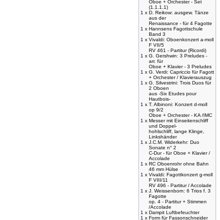
Oboe + Orchester - Set
(1.1.1.1)
1 x
D. Reikow: ausgew. Tänze
aus der
Renaissance - für 4 Fagotte
1 x
Hannsens Fagottschule
Band 3
1 x
Vivaldi: Oboenkonzert a-moll
F VII/5
RV 461 - Partitur (Ricordi)
1 x
G. Gershwin: 3 Preludes -
arr. für
Oboe + Klavier - 3 Preludes
1 x
G. Verdi: Capriccio für Fagott
+ Orchester / Klavierauszug
1 x
G. Silvestrini: Trois Duos für
2 Oboen
aus -Six Etudes pour
Hautbois-
1 x
T. Albinoni: Konzert d-moll
op 9/2
Oboe + Orchester - KA /IMC
1 x
Messer mit Einseitenschliff
und Doppel-
hohlschliff, lange Klinge,
Linkshänder
1 x
J.C.M. Widerkehr: Duo
Sonate n° 2
C-Dur - für Oboe + Klavier /
Accolade
1 x
RC Oboenrohr ohne Bahn
46 mm Hülse
1 x
Vivaldi: Fagottkonzert g-moll
F VIII/11
RV 496 - Partitur / Accolade
1 x
J. Weissenborn: 6 Trios f. 3
Fagotte
op. 4 - Partitur + Stimmen
/Accolade
1 x
Dampit Luftbefeuchter
1 x
Form für Fassonschneider