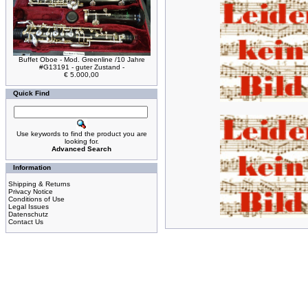
Buffet Oboe - Mod. Greenline /10 Jahre
#G13191 - guter Zustand -
€ 5.000,00
Quick Find
Use keywords to find the product you are
looking for.
Advanced Search
Information
Shipping & Returns
Privacy Notice
Conditions of Use
Legal Issues
Datenschutz
Contact Us