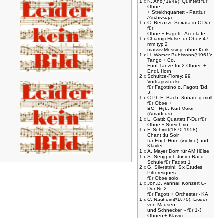
1 x
K. Aho(*1949): Quintett für
Oboe
+ Streichquartett - Partitur
/Archivkopi
1 x
C. Besozzi: Sonata in C-Dur
für
Oboe + Fagott - Accolade
1 x
Chiarugi Hülse für Oboe 47
mm typ 2
massiv Messing, ohne Kork
1 x
H. Warner-Buhlmann(*1961):
Tango + Co.
Fünf Tänze für 2 Oboen +
Engl. Horn
2 x
Schultze-Florey: 99
Vortragsstücke
für Fagottino o. Fagott /Bd.
3
1 x
C.Ph.E. Bach: Sonate g-moll
für Oboe +
BC - Hgb. Kurt Meier
(Amadeus)
1 x
L. Gatti: Quartett F-Dur für
Oboe + Streichtrio
1 x
F. Schmitt(1870-1958):
Chant du Soir
für Engl. Horn (Violine) und
Klavier
1 x
A. Mayer Dorn für AM Hülse
1 x
S. Sengpiel: Junior Band
Schule für Fagott 1
2 x
G. Silvestrini: Six Ètudes
Pittoresques
für Oboe solo
1 x
Joh.B. Vanhal: Konzert C-
Dur Nr. 2
für Fagott + Orchester - KA
1 x
C. Nauheim(*1970): Lieder
von Mäusen
und Schnecken - für 1-3
Oboen + Klavier