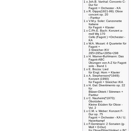
1 x
Joh.B. Vanhal: Concerto C-
Dur für
Fagott + Orchester - KA
1 x
R. Gipps(1921-99): Oboe
concert op. 20
- Partitur
1 x
V.M.y. Soler: Canzonette
Italiane
für Fagott + Klavier
1 x
C.Ph.E. Bach: Konzert a-
moll Wq 170
Cello (Fagott ) +Orchester -
KA
1 x
W.A. Mozart: 4 Quartette für
Fagott +
3 Streicher /KV
285+285a+285b+298
1 x
H. Warner-Buhlmann: Das
Fagott-ABC
Übungen von A-Z für Fagott
solo - Band 1
1 x
E. Bozza: Lied
für Engl. Horn + Klavier
1 x
A. Stephenson(*1949):
Konzert (1990)
für Fagott + Streicher /KA
1 x
H. Gal: Divertimento op. 22
für
Bläser-Oktett / Stimmen +
Partitur
1 x
C. Nauheim(*1970):
Obotüden
Kleine Etüden für Oboe -
Vol. 2
1 x
C.M. v. Weber: Konzert F-
Dur op. 75
Fagott + Orchester - KA / U.
Haverkampf
1 x
F.Geminiani: 2 Sonaten (g-
Moll + D-Dur)
für Oboe(Flöte/Violine) + BC