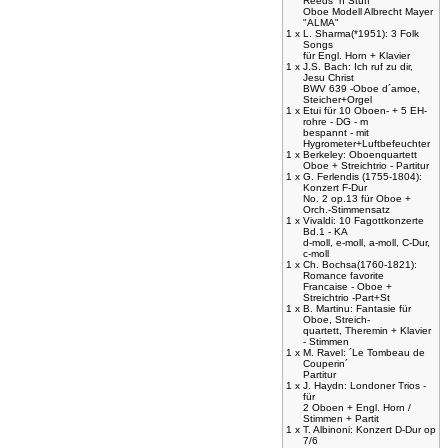
Reeds ´n Stuff
Oboe Modell Albrecht Mayer
"ALMA"
1 x
L. Sharma(*1951): 3 Folk
Songs
für Engl. Horn + Klavier
1 x
J.S. Bach: Ich ruf zu dir,
Jesu Christ
BWV 639 -Oboe d´amoe,
Steicher+Orgel
1 x
Etui für 10 Oboen- + 5 EH-
rohre - DG - m
bespannt - mit
Hygrometer+Luftbefeuchter
1 x
Berkeley: Oboenquartett
Oboe + Streichtrio - Partitur
1 x
G. Ferlendis (1755-1804):
Konzert F-Dur
No. 2 op.13 für Oboe +
Orch.-Stimmensatz
1 x
Vivaldi: 10 Fagottkonzerte
Bd.1 - KA
d-moll, e-moll, a-moll, C-Dur,
c-moll
1 x
Ch. Bochsa(1760-1821):
Romance favorite
Francaise - Oboe +
Streichtrio -Part+St
1 x
B. Martinu: Fantasie für
Oboe, Streich-
quartett, Theremin + Klavier
- Stimmen
1 x
M. Ravel: ´Le Tombeau de
Couperin´
Partitur
1 x
J. Haydn: Londoner Trios -
für
2 Oboen + Engl. Horn /
Stimmen + Partit
1 x
T. Albinoni: Konzert D-Dur op
7/6