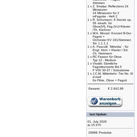
Stimmen
1 x
Z. Smalys: Reflections 24
Miniaturen
24 Miniaturen für 2
mFagotte - Heft 2
1 x
R. Schumann: 6 Stücke op.
56 -bearb. für
Oboe(Vl), Fag.(Vc)+Klavier
/Th. Kirchner
1 x
W.A. Mozart: Konzert B-Dur
Fagott +
Orchester KV 191/Stimmen
Str. 1.1.1.1
1 x
A. Pasculli: ´Melodia´ - für
Engl. Horn + Klavier / Ed.
Ch. Hartmann
1 x
RC Fasson für Oboe
Typ 12 - Medium
1 x
Vivaldi: Sämtliche
Fagottkonzerte Bd.5
F VIII/ 30-37 / Solostimme
1 x
J.C.M. Widerkehr: Trio No. III
d-moll
für Flöte, Oboe + Fagott
Gesamt:
€ 2.642,86
last Update:
01. July 2026
at 15:37h
29998
Produkte