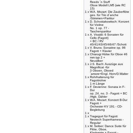
Reeds ´n Stuff
Oboe Modell LM5 (wie RC
15)
1 x
W.A. Mozart: Die Zauberflöte
ges. für Trio d´anche
/Stimmen+Partitur
1 x
D. Schostakowitsch: Konzert
für Violine
No. 1 op. 77 -
Taschenpartitur
1 x
A. Vivaldi: 6 Sonaten für
Cello (Fagott)
+ BC / RV
40/41/43/45/46/47 /Schott
1 x
V. Bruns: Sonatine op. 96
Fagott + Klavier
1 x
Chiarugi Hülse für Oboe 46
mm typ 2 +
Neusilber
1 x
J.S. Bach: Auszüge aus
Magnificat -für
3 Oboen, Oboed
´amore+Engl. Horn/D.Walter
1 x
Rohrhalterung für
Fagottrohre
1 m Länge
1 x
F. Devienne: Sonata in F-
Dur
op. 24, no. 3 - Fagott + BC
/Hgb. Dähler
1 x
W.A. Mozart: Konzert B-Dur
Fagott +
Orchester KV 191 - CD-
Begleitung
1 x
1 x
Tragegurt für Fagott
Neotech Superharness -
Regular
1 x
M. Seiber: Dance Suite für
Flöte, Oboe,
Klarinetrte + Fagott -