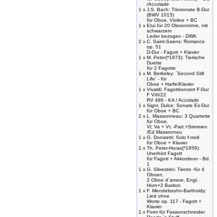
/Accolade
1 x
J.S. Bach: Triosonate B-Dur
(BWV 1015)
für Oboe, Violine + BC
1 x
Etui für 20 Oboenrohre, mit
schwarzem
Leder bezogen - DWK
2 x
C. Saint-Saens: Romance
op. 51
D-Dur - Fagott + Klavier
1 x
M. Peter(*1973): Tierische
Duette
für 2 Fagotte
1 x
M. Berkeley: ´Second Still
Life´ - für
Oboe + Harfe/Klavier
1 x
Vivaldi: Fagottkonzert F-Dur
F VIII/22
RV 486 - KA / Accolade
1 x
Signr. Dulce: Sonate Es-Dur
für Oboe + BC
2 x
L. Massonneau: 3 Quartette
für Oboe,
Vl, Va + Vc -Part.+Stimmen
/Ed.Massonneu
1 x
G. Donizetti: Solo f-moll
für Oboe + Klavier
1 x
Th. Peter-Horas(*1959):
Unerhört Fagott
für Fagott + Akkordeon - Bd.
1
1 x
G. Silvestrini: Tiento -für 4
Oboen,
2 Oboe d´amore, Engl.
Horn+2 Bariton
1 x
F. Mendelssohn-Bartholdy:
Lied ohne
Worte op. 117 - Fagott +
Klavier
1 x
Form für Fassonschneider