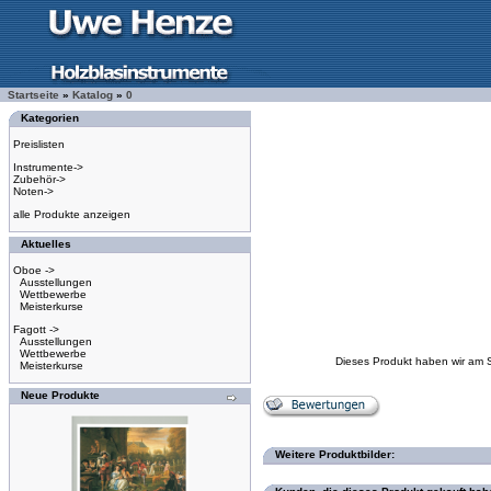
Startseite
»
Katalog
»
0
Kategorien
Preislisten
Instrumente->
Zubehör->
Noten->
alle Produkte anzeigen
Aktuelles
Oboe ->
Ausstellungen
Wettbewerbe
Meisterkurse
Fagott ->
Ausstellungen
Wettbewerbe
Dieses Produkt haben wir am 
Meisterkurse
Neue Produkte
Weitere Produktbilder: