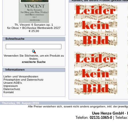
Kunden, die dieses Produkt gekauft hab
Th, Vincent: 6 Sonaten op. 1
für Oboe + BC/Aeolus Wettbewerb 2027
€ 25,00
Schnellsuche
Verwenden Sie Stichworte, um ein Produkt zu
finden.
erweiterte Suche
Informationen
Liefer- und Versandkosten
Privatsphäre und Datenschutz
Unsere AGB's
Impressum
Datenschutz
Kontakt
Thursday, 06. August 2026
Alle Preise verstehen sich, soweit nicht anders angegeben, inkl. der jeweil
Uwe Henze GmbH · K
Telefon:
02131-1065-0
| Telefax