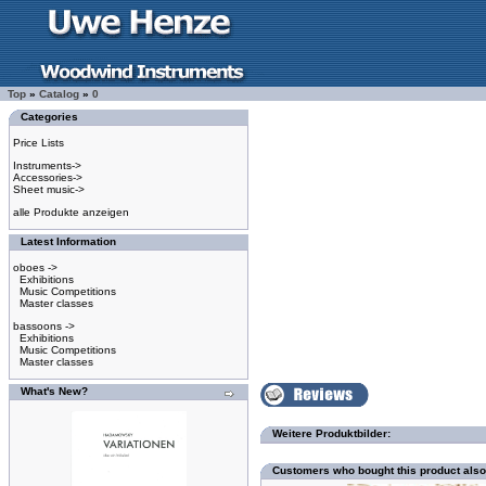
Top
»
Catalog
»
0
Categories
Price Lists
Instruments->
Accessories->
Sheet music->
alle Produkte anzeigen
Latest Information
oboes ->
Exhibitions
Music Competitions
Master classes
bassoons ->
Exhibitions
Music Competitions
Master classes
What's New?
Weitere Produktbilder:
Customers who bought this product als