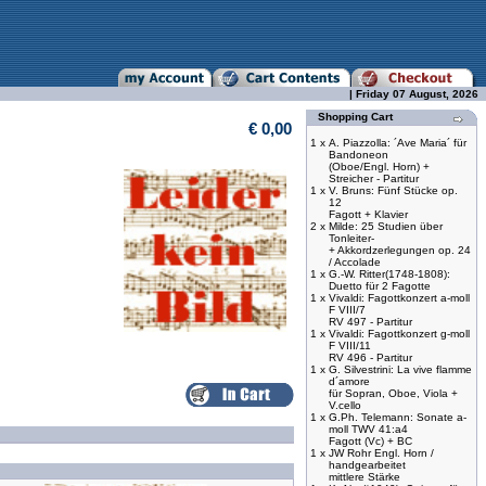
| Friday 07 August, 2026
Shopping Cart
€ 0,00
1 x
A. Piazzolla: ´Ave Maria´ für
Bandoneon
(Oboe/Engl. Horn) +
Streicher - Partitur
1 x
V. Bruns: Fünf Stücke op.
12
Fagott + Klavier
2 x
Milde: 25 Studien über
Tonleiter-
+ Akkordzerlegungen op. 24
/ Accolade
1 x
G.-W. Ritter(1748-1808):
Duetto für 2 Fagotte
1 x
Vivaldi: Fagottkonzert a-moll
F VIII/7
RV 497 - Partitur
1 x
Vivaldi: Fagottkonzert g-moll
F VIII/11
RV 496 - Partitur
1 x
G. Silvestrini: La vive flamme
d´amore
für Sopran, Oboe, Viola +
V.cello
1 x
G.Ph. Telemann: Sonate a-
moll TWV 41:a4
Fagott (Vc) + BC
1 x
JW Rohr Engl. Horn /
handgearbeitet
mittlere Stärke