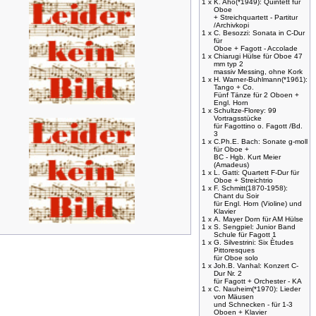
1 x
K. Aho(*1949): Quintett für
Oboe
+ Streichquartett - Partitur
/Archivkopi
1 x
C. Besozzi: Sonata in C-Dur
für
Oboe + Fagott - Accolade
1 x
Chiarugi Hülse für Oboe 47
mm typ 2
massiv Messing, ohne Kork
1 x
H. Warner-Buhlmann(*1961):
Tango + Co.
Fünf Tänze für 2 Oboen +
Engl. Horn
1 x
Schultze-Florey: 99
Vortragsstücke
für Fagottino o. Fagott /Bd.
3
1 x
C.Ph.E. Bach: Sonate g-moll
für Oboe +
BC - Hgb. Kurt Meier
(Amadeus)
1 x
L. Gatti: Quartett F-Dur für
Oboe + Streichtrio
1 x
F. Schmitt(1870-1958):
Chant du Soir
für Engl. Horn (Violine) und
Klavier
1 x
A. Mayer Dorn für AM Hülse
1 x
S. Sengpiel: Junior Band
Schule für Fagott 1
1 x
G. Silvestrini: Six Ètudes
Pittoresques
für Oboe solo
1 x
Joh.B. Vanhal: Konzert C-
Dur Nr. 2
für Fagott + Orchester - KA
1 x
C. Nauheim(*1970): Lieder
von Mäusen
und Schnecken - für 1-3
Oboen + Klavier