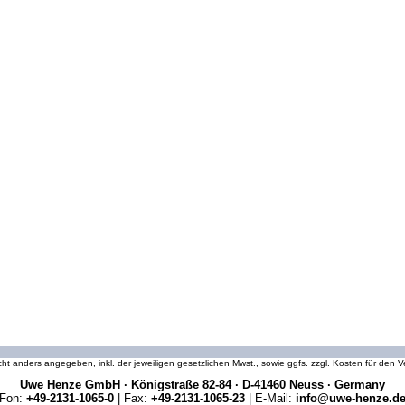
icht anders angegeben, inkl. der jeweiligen gesetzlichen Mwst., sowie ggfs. zzgl. Kosten für den
Uwe Henze GmbH · Königstraße 82-84 · D-41460 Neuss · Germany
Fon:
+49-2131-1065-0
| Fax:
+49-2131-1065-23
| E-Mail:
info@uwe-henze.d