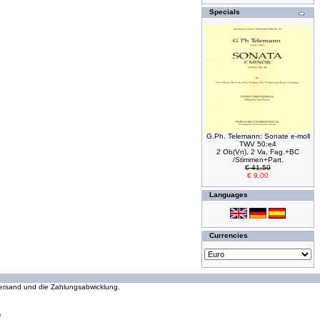
Specials
G.Ph. Telemann: Sonate e-moll
TWV 50:e4
2 Ob(Vn), 2 Va, Fag.+BC
/Stimmen+Part.
€ 41,50
€ 9,00
Languages
Currencies
294085609 requests since Wednesday 16 October, 2002
 Versand und die Zahlungsabwicklung.
e