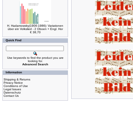
H. Hadamowsky(1906-1986): Variationen
über ein Volkslied - 2 Oboen + Engl. Hor
€ 38,70
Quick Find
Use keywords to find the product you are
looking for.
Advanced Search
Information
Shipping & Returns
Privacy Notice
Conditions of Use
Legal Issues
Datenschutz
Contact Us