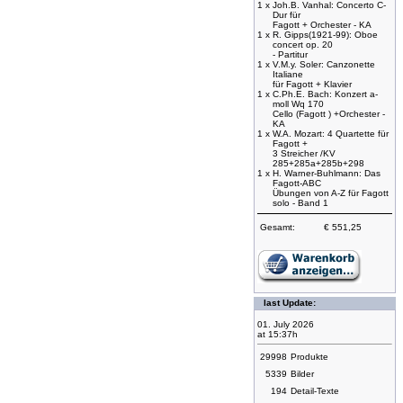
1 x
Joh.B. Vanhal: Concerto C-
Dur für
Fagott + Orchester - KA
1 x
R. Gipps(1921-99): Oboe
concert op. 20
- Partitur
1 x
V.M.y. Soler: Canzonette
Italiane
für Fagott + Klavier
1 x
C.Ph.E. Bach: Konzert a-
moll Wq 170
Cello (Fagott ) +Orchester -
KA
1 x
W.A. Mozart: 4 Quartette für
Fagott +
3 Streicher /KV
285+285a+285b+298
1 x
H. Warner-Buhlmann: Das
Fagott-ABC
Übungen von A-Z für Fagott
solo - Band 1
Gesamt:
€ 551,25
last Update:
01. July 2026
at 15:37h
29998
Produkte
5339
Bilder
194
Detail-Texte