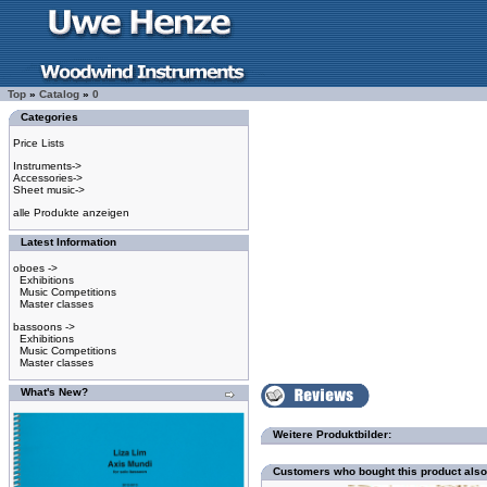
Top
»
Catalog
»
0
Categories
Price Lists
Instruments->
Accessories->
Sheet music->
alle Produkte anzeigen
Latest Information
oboes ->
Exhibitions
Music Competitions
Master classes
bassoons ->
Exhibitions
Music Competitions
Master classes
What's New?
Weitere Produktbilder:
Customers who bought this product als