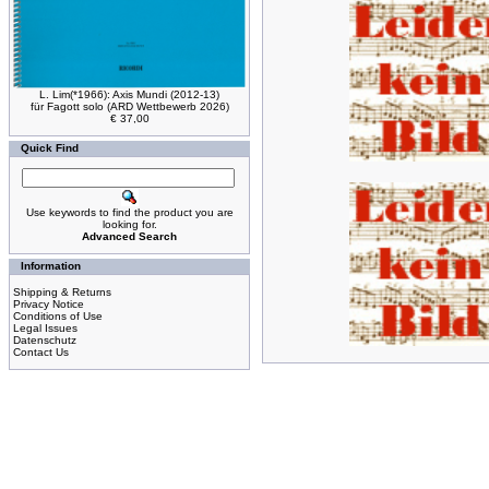
L. Lim(*1966): Axis Mundi (2012-13)
für Fagott solo (ARD Wettbewerb 2026)
€ 37,00
Quick Find
Use keywords to find the product you are
looking for.
Advanced Search
Information
Shipping & Returns
Privacy Notice
Conditions of Use
Legal Issues
Datenschutz
Contact Us