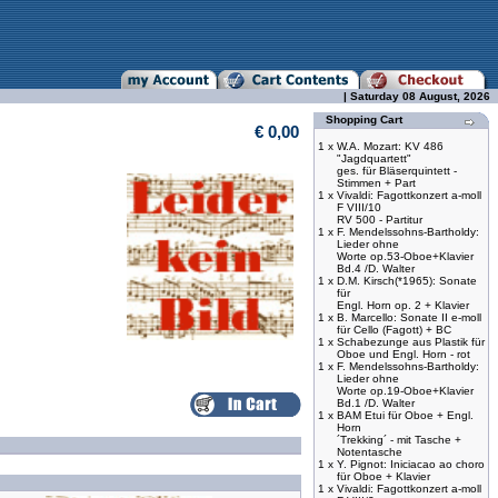
| Saturday 08 August, 2026
Shopping Cart
€ 0,00
1 x
W.A. Mozart: KV 486
"Jagdquartett"
ges. für Bläserquintett -
Stimmen + Part
1 x
Vivaldi: Fagottkonzert a-moll
F VIII/10
RV 500 - Partitur
1 x
F. Mendelssohns-Bartholdy:
Lieder ohne
Worte op.53-Oboe+Klavier
Bd.4 /D. Walter
1 x
D.M. Kirsch(*1965): Sonate
für
Engl. Horn op. 2 + Klavier
1 x
B. Marcello: Sonate II e-moll
für Cello (Fagott) + BC
1 x
Schabezunge aus Plastik für
Oboe und Engl. Horn - rot
1 x
F. Mendelssohns-Bartholdy:
Lieder ohne
Worte op.19-Oboe+Klavier
Bd.1 /D. Walter
1 x
BAM Etui für Oboe + Engl.
Horn
´Trekking´ - mit Tasche +
Notentasche
1 x
Y. Pignot: Iniciacao ao choro
für Oboe + Klavier
1 x
Vivaldi: Fagottkonzert a-moll