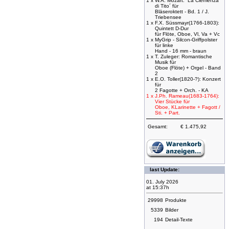
1 x
W.A. Mozart: ´La Clemenza
di Tito´ für
Bläseroktett - Bd. 1 / J.
Triebensee
1 x
F.X. Süssmayr(1766-1803):
Quintett D-Dur
für Flöte, Oboe, Vl, Va + Vc
1 x
MyGrip - Silcon-Griffpolster
für linke
Hand - 16 mm - braun
1 x
T. Zuleger: Romantische
Musik für
Oboe (Flöte) + Orgel - Band
2
1 x
E.O. Toller(1820-?): Konzert
für
2 Fagotte + Orch. - KA
1 x
J.Ph. Rameau(1683-1764):
Vier Stücke für
Oboe, KLarinette + Fagott /
Sti. + Part.
Gesamt:
€ 1.475,92
last Update:
01. July 2026
at 15:37h
29998
Produkte
5339
Bilder
194
Detail-Texte