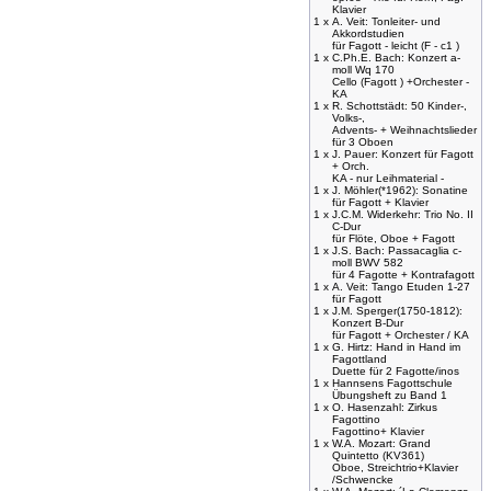
Klavier
1 x
A. Veit: Tonleiter- und
Akkordstudien
für Fagott - leicht (F - c1 )
1 x
C.Ph.E. Bach: Konzert a-
moll Wq 170
Cello (Fagott ) +Orchester -
KA
1 x
R. Schottstädt: 50 Kinder-,
Volks-,
Advents- + Weihnachtslieder
für 3 Oboen
1 x
J. Pauer: Konzert für Fagott
+ Orch.
KA - nur Leihmaterial -
1 x
J. Möhler(*1962): Sonatine
für Fagott + Klavier
1 x
J.C.M. Widerkehr: Trio No. II
C-Dur
für Flöte, Oboe + Fagott
1 x
J.S. Bach: Passacaglia c-
moll BWV 582
für 4 Fagotte + Kontrafagott
1 x
A. Veit: Tango Etuden 1-27
für Fagott
1 x
J.M. Sperger(1750-1812):
Konzert B-Dur
für Fagott + Orchester / KA
1 x
G. Hirtz: Hand in Hand im
Fagottland
Duette für 2 Fagotte/inos
1 x
Hannsens Fagottschule
Übungsheft zu Band 1
1 x
O. Hasenzahl: Zirkus
Fagottino
Fagottino+ Klavier
1 x
W.A. Mozart: Grand
Quintetto (KV361)
Oboe, Streichtrio+Klavier
/Schwencke