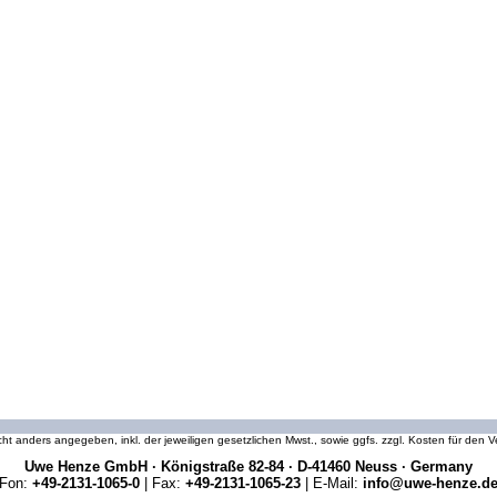
icht anders angegeben, inkl. der jeweiligen gesetzlichen Mwst., sowie ggfs. zzgl. Kosten für den
Uwe Henze GmbH · Königstraße 82-84 · D-41460 Neuss · Germany
Fon:
+49-2131-1065-0
| Fax:
+49-2131-1065-23
| E-Mail:
info@uwe-henze.d