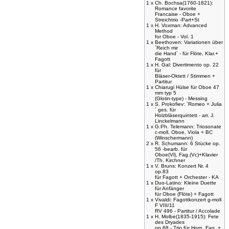
1 x
Ch. Bochsa(1760-1821):
Romance favorite
Francaise - Oboe +
Streichtrio -Part+St
1 x
H. Voxman: Advanced
Method
for Oboe - Vol. 1
1 x
Beethoven: Variationen über
´Reich mir
die Hand´ - für Flöte, Klar.+
Fagott
1 x
H. Gal: Divertimento op. 22
für
Bläser-Oktett / Stimmen +
Partitur
1 x
Chiarugi Hülse für Oboe 47
mm typ 5
(Glotin-type) - Messing
1 x
S. Prokofiev: ´Romeo + Julia
´ ges. für
Holzbläserquintett - arr. J.
Linckelmann
1 x
G.Ph. Telemann: Triosonate
c-moll, Oboe, Viola + BC
(Winschermann)
2 x
R. Schumann: 6 Stücke op.
56 -bearb. für
Oboe(Vl), Fag.(Vc)+Klavier
/Th. Kirchner
1 x
V. Bruns: Konzert Nr. 4
op.83
für Fagott + Orchester - KA
1 x
Duo-Latino: Kleine Duette
für Anfänger
für Oboe (Flöte) + Fagott
1 x
Vivaldi: Fagottkonzert g-moll
F VIII/11
RV 496 - Partitur / Accolade
1 x
H. Molbe(1835-1915): Fete
des Dryades
op.68 - Trio für Horn, Fag. +