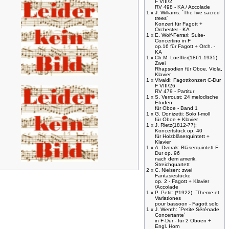
F VIII/2
RV 498 - KA / Accolade
1 x
J. Williams: ´The five sacred
trees´
Konzert für Fagott +
Orchester - KA
1 x
E. Wolf-Ferrari: Suite-
Concertino in F
op.16 für Fagott + Orch. -
KA
1 x
Ch.M. Loeffler(1861-1935):
Zwei
Rhapsodien für Oboe, Viola,
Klavier
1 x
Vivaldi: Fagottkonzert C-Dur
F VIII/26
RV 479 - Partitur
1 x
S. Verroust: 24 melodische
Etuden
für Oboe - Band 1
1 x
G. Donizetti: Solo f-moll
für Oboe + Klavier
1 x
J. Rietz(1812-77):
Koncertstück op. 40
für Holzbläserquintett +
Klavier
1 x
A. Dvorak: Bläserquintett F-
Dur op. 96
nach dem amerik.
Streichquartett
2 x
C. Nielsen: zwei
Fantasiestücke
op. 2 - Fagott + Klavier
/Accolade
1 x
P. Petit: (*1922): ´Theme et
Variationes
pour bassoon - Fagott solo
1 x
J. Wenth: ´Petite Sérénade
Concertante´
in F-Dur - für 2 Oboen +
Engl. Horn