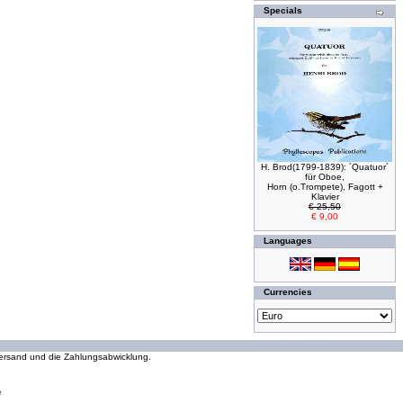
Specials
H. Brod(1799-1839): ´Quatuor´
für Oboe,
Horn (o.Trompete), Fagott +
Klavier
€ 25,50
€ 9,00
Languages
Currencies
294217970 requests since Wednesday 16 October, 2002
 Versand und die Zahlungsabwicklung.
e