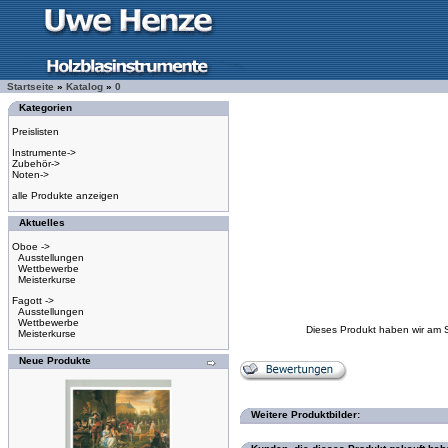
Startseite
»
Katalog
»
0
Kategorien
Preislisten
Instrumente->
Zubehör->
Noten->
alle Produkte anzeigen
Aktuelles
Oboe ->
Ausstellungen
Wettbewerbe
Meisterkurse
Fagott ->
Ausstellungen
Wettbewerbe
Dieses Produkt haben wir am 
Meisterkurse
Neue Produkte
Weitere Produktbilder: