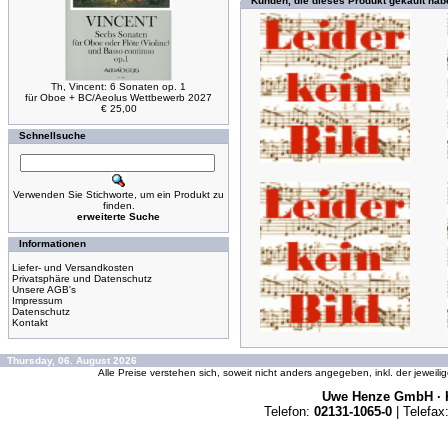
Kunden, die dieses Produkt gekauft hab
Th, Vincent: 6 Sonaten op. 1
für Oboe + BC/Aeolus Wettbewerb 2027
€ 25,00
Schnellsuche
Verwenden Sie Stichworte, um ein Produkt zu
finden.
erweiterte Suche
Informationen
Liefer- und Versandkosten
Privatsphäre und Datenschutz
Unsere AGB's
Impressum
Datenschutz
Kontakt
Thursday, 06. August 2026
Alle Preise verstehen sich, soweit nicht anders angegeben, inkl. der jeweil
Uwe Henze GmbH · K
Telefon:
02131-1065-0
| Telefax