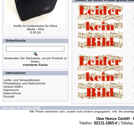
Kunden, die dieses Produkt gekauft hab
Koffer für Außenhobel für Oboe
Marke - KGe
€ 65,00
Schnellsuche
Verwenden Sie Stichworte, um ein Produkt zu
finden.
erweiterte Suche
Informationen
Liefer- und Versandkosten
Privatsphäre und Datenschutz
Unsere AGB's
Impressum
Datenschutz
Kontakt
Saturday, 08. August 2026
Alle Preise verstehen sich, soweit nicht anders angegeben, inkl. der jeweil
Uwe Henze GmbH · K
Telefon:
02131-1065-0
| Telefax