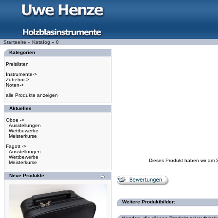
Startseite
»
Katalog
»
0
Kategorien
Preislisten
Instrumente->
Zubehör->
Noten->
alle Produkte anzeigen
Aktuelles
Oboe ->
Ausstellungen
Wettbewerbe
Meisterkurse
Fagott ->
Ausstellungen
Wettbewerbe
Dieses Produkt haben wir am 
Meisterkurse
Neue Produkte
Weitere Produktbilder: