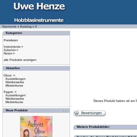
Startseite
»
Katalog
»
0
Kategorien
Preislisten
Instrumente->
Zubehör->
Noten->
alle Produkte anzeigen
Aktuelles
Oboe ->
Ausstellungen
Wettbewerbe
Meisterkurse
Fagott ->
Ausstellungen
Wettbewerbe
Dieses Produkt haben wir am 
Meisterkurse
Neue Produkte
Weitere Produktbilder: