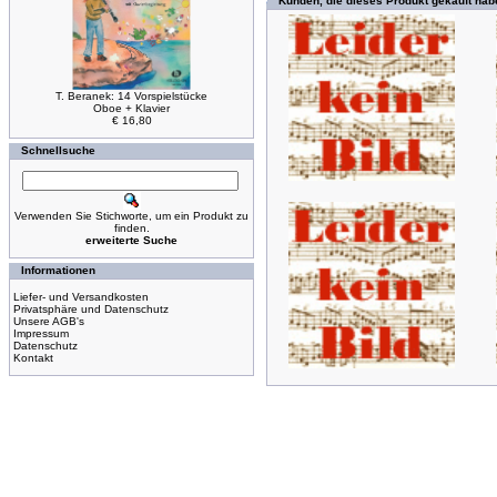
Kunden, die dieses Produkt gekauft hab
T. Beranek: 14 Vorspielstücke
Oboe + Klavier
€ 16,80
Schnellsuche
Verwenden Sie Stichworte, um ein Produkt zu
finden.
erweiterte Suche
Informationen
Liefer- und Versandkosten
Privatsphäre und Datenschutz
Unsere AGB's
Impressum
Datenschutz
Kontakt