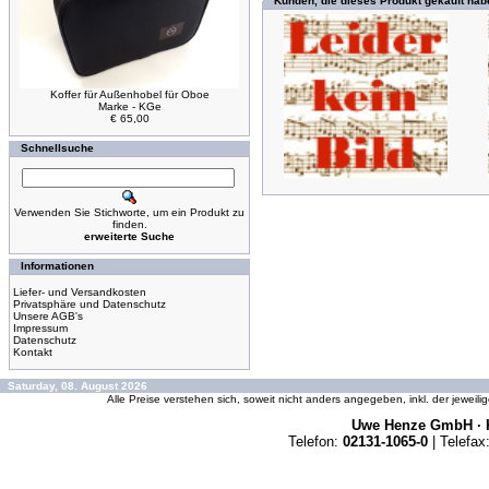
Kunden, die dieses Produkt gekauft hab
Koffer für Außenhobel für Oboe
Marke - KGe
€ 65,00
Schnellsuche
Verwenden Sie Stichworte, um ein Produkt zu
finden.
erweiterte Suche
Informationen
Liefer- und Versandkosten
Privatsphäre und Datenschutz
Unsere AGB's
Impressum
Datenschutz
Kontakt
Saturday, 08. August 2026
Alle Preise verstehen sich, soweit nicht anders angegeben, inkl. der jeweil
Uwe Henze GmbH · K
Telefon:
02131-1065-0
| Telefax