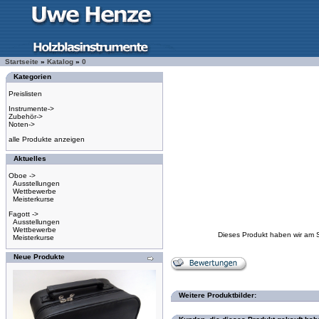
Startseite
»
Katalog
»
0
Kategorien
Preislisten
Instrumente->
Zubehör->
Noten->
alle Produkte anzeigen
Aktuelles
Oboe ->
Ausstellungen
Wettbewerbe
Meisterkurse
Fagott ->
Ausstellungen
Wettbewerbe
Dieses Produkt haben wir am 
Meisterkurse
Neue Produkte
Weitere Produktbilder: