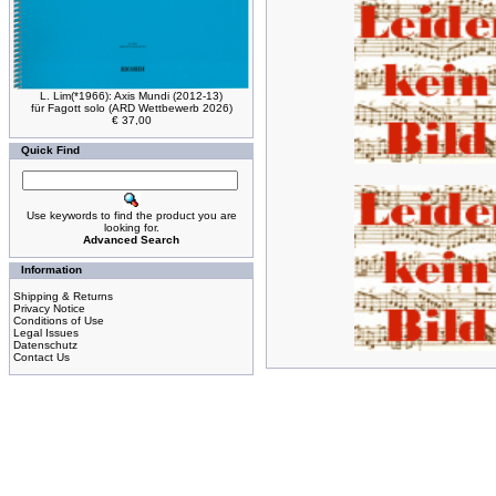
L. Lim(*1966): Axis Mundi (2012-13)
für Fagott solo (ARD Wettbewerb 2026)
€ 37,00
Quick Find
Use keywords to find the product you are
looking for.
Advanced Search
Information
Shipping & Returns
Privacy Notice
Conditions of Use
Legal Issues
Datenschutz
Contact Us