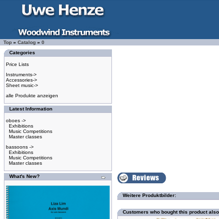
Top
»
Catalog
»
0
Categories
Price Lists
Instruments->
Accessories->
Sheet music->
alle Produkte anzeigen
Latest Information
oboes ->
Exhibitions
Music Competitions
Master classes
bassoons ->
Exhibitions
Music Competitions
Master classes
What's New?
Weitere Produktbilder:
Customers who bought this product als