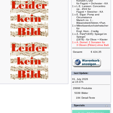
Konzert C-Dur
für Fagott + Orchester - KA
1 x
L.E. Larsson: Concertino
op.. 45/4 für
Fagott + Streicher - KA
1 x
E. Elgar: Pomp and
Circumstance
Marsch no. 1 -
Bläseroktett/Stimm.+Part.
1 x
Mikrofaserdurchziehwischer
für
Engl. Horn - 2-teilig
1 x
A. Pärt(*1935): Spiegel im
Spiegel
(1978) - für Oboe + Klavier
1 x
A. Dornel: 2 Sonaten für
3 Oboen (Flöten) ohne Baß
Gesamt:
€ 424,35
last Update:
01. July 2026
at 15:37h
29998
Produkte
5339
Bilder
194
Detail-Texte
Specials