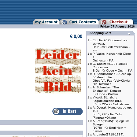
| Friday 07 August, 2026
Shopping Cart
€ 0,00
1 x
Etui für 20 Oboenrohre -
schwarz,
Holz - mit Federmechanik -
em
1 x
P. Vasks: Konzert für Oboe
+
Orchester - KA
1 x
G. Donizetti(1797-1848):
Concertino
B-Dur für Oboe + Orch. - KA
1 x
R. Schumann: 6 Stücke op.
56 -bearb. für
Oboe(Vl), Fag.(Vc)+Klavier
/Th. Kirchner
1 x
A. Schnelzer: ´The
Enchanter´ -Konzert
für Oboe - Partitur
1 x
Vivaldi: Sämtliche
Fagottkonzerte Bd.4
F VIII/ 22-29 / Solostimme
1 x
A. Dvorak: Humoresque op.
101
no. 1, 7+8 - für Cello
(Fagott) +Gitarre
1 x
A. Pärt(*1935): Spiegel im
Spiegel
(1978) - für Engl.Horn +
Klavier
1 x
A. Laube(1718-1784):