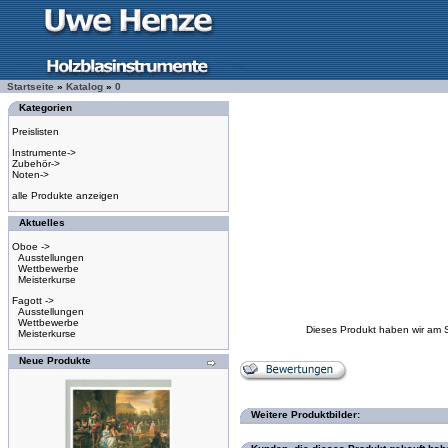
Startseite
»
Katalog
»
0
Kategorien
Preislisten
Instrumente->
Zubehör->
Noten->
alle Produkte anzeigen
Aktuelles
Oboe ->
Ausstellungen
Wettbewerbe
Meisterkurse
Fagott ->
Ausstellungen
Wettbewerbe
Dieses Produkt haben wir am 
Meisterkurse
Neue Produkte
Weitere Produktbilder: