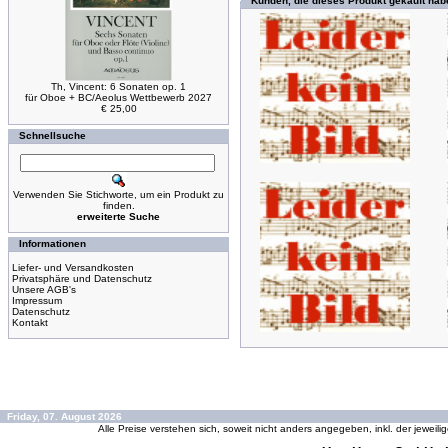
Kunden, die dieses Produkt gekauft hab
Th, Vincent: 6 Sonaten op. 1
für Oboe + BC/Aeolus Wettbewerb 2027
€ 25,00
Schnellsuche
Verwenden Sie Stichworte, um ein Produkt zu
finden.
erweiterte Suche
Informationen
Liefer- und Versandkosten
Privatsphäre und Datenschutz
Unsere AGB's
Impressum
Datenschutz
Kontakt
Friday, 07. August 2026
Alle Preise verstehen sich, soweit nicht anders angegeben, inkl. der jeweil