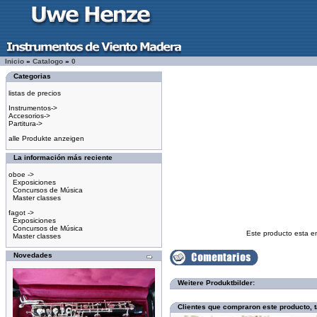
Inicio
»
Catalogo
»
0
Categorias
listas de precios
Instrumentos->
Accesorios->
Partitura->
alle Produkte anzeigen
La información más reciente
oboe ->
Exposiciones
Concursos de Música
Master classes
fagot ->
Exposiciones
Concursos de Música
Este producto esta e
Master classes
Novedades
Weitere Produktbilder:
Clientes que compraron este producto,