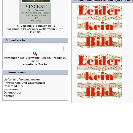
Kunden, die dieses Produkt gekauft hab
Th, Vincent: 6 Sonaten op. 1
für Oboe + BC/Aeolus Wettbewerb 2027
€ 25,00
Schnellsuche
Verwenden Sie Stichworte, um ein Produkt zu
finden.
erweiterte Suche
Informationen
Liefer- und Versandkosten
Privatsphäre und Datenschutz
Unsere AGB's
Impressum
Datenschutz
Kontakt