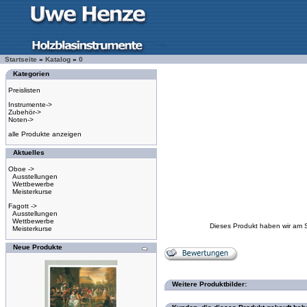
Startseite
»
Katalog
»
0
Kategorien
Preislisten
Instrumente->
Zubehör->
Noten->
alle Produkte anzeigen
Aktuelles
Oboe ->
Ausstellungen
Wettbewerbe
Meisterkurse
Fagott ->
Ausstellungen
Wettbewerbe
Dieses Produkt haben wir am 
Meisterkurse
Neue Produkte
Weitere Produktbilder: