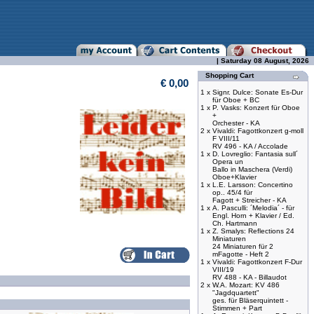
| Saturday 08 August, 2026
Shopping Cart
€ 0,00
1 x
Signr. Dulce: Sonate Es-Dur
für Oboe + BC
1 x
P. Vasks: Konzert für Oboe
+
Orchester - KA
2 x
Vivaldi: Fagottkonzert g-moll
F VIII/11
RV 496 - KA / Accolade
1 x
D. Lovreglio: Fantasia sull´
Opera un
Ballo in Maschera (Verdi)
Oboe+Klavier
1 x
L.E. Larsson: Concertino
op.. 45/4 für
Fagott + Streicher - KA
1 x
A. Pasculli: ´Melodia´ - für
Engl. Horn + Klavier / Ed.
Ch. Hartmann
1 x
Z. Smalys: Reflections 24
Miniaturen
24 Miniaturen für 2
mFagotte - Heft 2
1 x
Vivaldi: Fagottkonzert F-Dur
VIII/19
RV 488 - KA - Billaudot
2 x
W.A. Mozart: KV 486
"Jagdquartett"
ges. für Bläserquintett -
Stimmen + Part