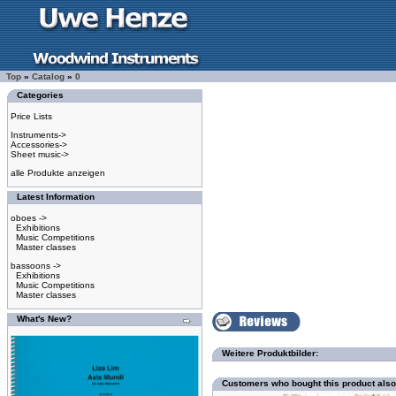
Top
»
Catalog
»
0
Categories
Price Lists
Instruments->
Accessories->
Sheet music->
alle Produkte anzeigen
Latest Information
oboes ->
Exhibitions
Music Competitions
Master classes
bassoons ->
Exhibitions
Music Competitions
Master classes
What's New?
Weitere Produktbilder:
Customers who bought this product als