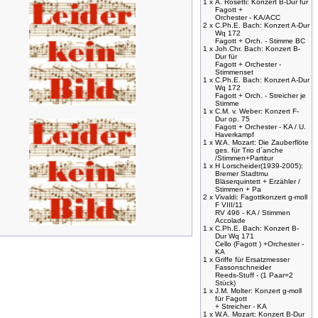
1 x
A. Rosetti: Konzert B-Dur für
Fagott +
Orchester - KA/ACC
2 x
C.Ph.E. Bach: Konzert A-Dur
Wq 172
Fagott + Orch. - Stimme BC
1 x
Joh.Chr. Bach: Konzert B-
Dur für
Fagott + Orchester -
Stimmenset
1 x
C.Ph.E. Bach: Konzert A-Dur
Wq 172
Fagott + Orch. - Streicher je
Stimme
1 x
C.M. v. Weber: Konzert F-
Dur op. 75
Fagott + Orchester - KA / U.
Haverkampf
1 x
W.A. Mozart: Die Zauberflöte
ges. für Trio d´anche
/Stimmen+Partitur
1 x
H Lorscheider(1939-2005):
Bremer Stadtmu
Bläserquintett + Erzähler /
Stimmen + Pa
2 x
Vivaldi: Fagottkonzert g-moll
F VIII/11
RV 496 - KA / Stimmen
Accolade
1 x
C.Ph.E. Bach: Konzert B-
Dur Wq 171
Cello (Fagott ) +Orchester -
KA
1 x
Griffe für Ersatzmesser
Fassonschneider
Reeds-Stuff - (1 Paar=2
Stück)
1 x
J.M. Molter: Konzert g-moll
für Fagott
+ Streicher - KA
1 x
W.A. Mozart: Konzert B-Dur