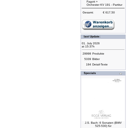
Fagott +
Orchester KV 191 - Partitur
Gesamt:
€ 617,50
last Update:
01. July 2026
at 15:37h
29998
Produkte
5339
Bilder
194
Detail-Texte
Specials
J.S. Bach: 6 Sonaten (BWV
525-530) für