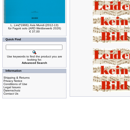
L. Lim(*1966): Axis Mundi (2012-13)
für Fagott solo (ARD Wettbewerb 2026)
€ 37,00
Quick Find
Use keywords to find the product you are
looking for.
Advanced Search
Information
Shipping & Returns
Privacy Notice
Conditions of Use
Legal Issues
Datenschutz
Contact Us