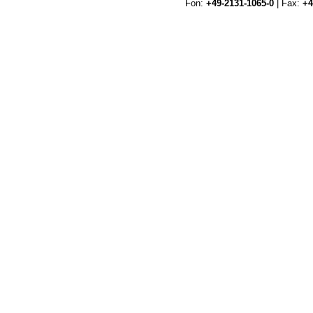
Fon:
+49-2131-1065-0
| Fax:
+4