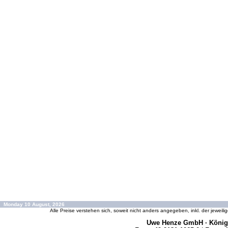
Monday 10 August, 2026
Alle Preise verstehen sich, soweit nicht anders angegeben, inkl. der jeweil
Uwe Henze GmbH · Königs