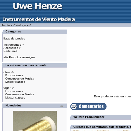
Inicio
»
Catalogo
»
0
Categorias
listas de precios
Instrumentos->
Accesorios->
Partitura->
alle Produkte anzeigen
La información más reciente
oboe ->
Exposiciones
Concursos de Música
Master classes
fagot ->
Exposiciones
Concursos de Música
Este producto esta en nue
Master classes
Novedades
Weitere Produktbilder:
Clientes que compraron este producto,