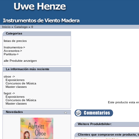
Inicio
»
Catalogo
»
0
Categorias
listas de precios
Instrumentos->
Accesorios->
Partitura->
alle Produkte anzeigen
La información más reciente
oboe ->
Exposiciones
Concursos de Música
Master classes
fagot ->
Exposiciones
Concursos de Música
Este producto esta e
Master classes
Novedades
Weitere Produktbilder:
Clientes que compraron este producto,