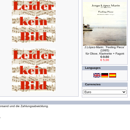
J.López-Marin: ´Feeling Piece´
(1995)
für Oboe, Klarinette + Fagott
€ 9,50
€ 5,00
Languages
Currencies
294167860 requests since Wednesday 16 October, 2002
 Versand und die Zahlungsabwicklung.
e