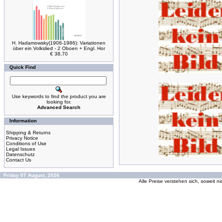
H. Hadamowsky(1906-1986): Variationen
über ein Volkslied - 2 Oboen + Engl. Hor
€ 38,70
Quick Find
Use keywords to find the product you are
looking for.
Advanced Search
Information
Shipping & Returns
Privacy Notice
Conditions of Use
Legal Issues
Datenschutz
Contact Us
Friday 07 August, 2026
Alle Preise verstehen sich, soweit n