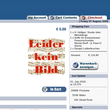
| Friday 07 August, 2026
Shopping Cart
€ 0,00
1 x
H. Holliger: Studie über
Mehrklänge
1 x
Griffe für Ersatzmesser
Fassonschneider
Reeds-Stuff - (1 Paar=2
Stück)
1 x
Dampit Luftbefeuchter
Gesamt:
€ 116,80
last Update:
01. July 2026
at 15:37h
29998
Produkte
5339
Bilder
194
Detail-Texte
Specials