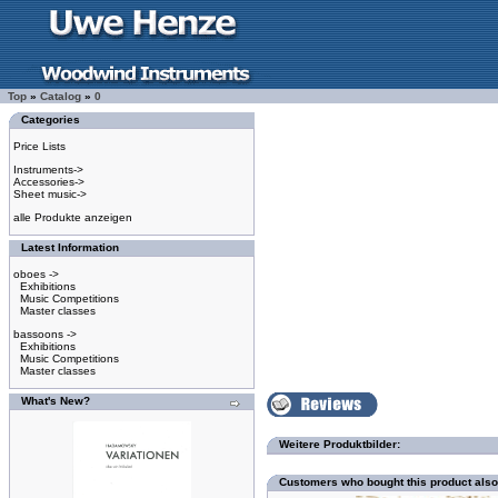
Top
»
Catalog
»
0
Categories
Price Lists
Instruments->
Accessories->
Sheet music->
alle Produkte anzeigen
Latest Information
oboes ->
Exhibitions
Music Competitions
Master classes
bassoons ->
Exhibitions
Music Competitions
Master classes
What's New?
Weitere Produktbilder:
Customers who bought this product als